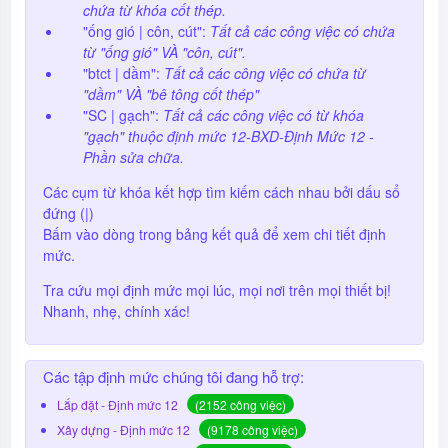
chứa từ khóa cốt thép.
"ống gió | côn, cút":
Tất cả các công việc có chứa
từ "ống gió" VÀ "côn, cút".
"btct | dầm":
Tất cả các công việc có chứa từ
"dầm" VÀ "bê tông cốt thép"
"SC | gạch":
Tất cả các công việc có từ khóa
"gạch" thuộc định mức 12-BXD-Định Mức 12 -
Phần sửa chữa.
Các cụm từ khóa kết hợp tìm kiếm cách nhau bởi dấu sổ
đứng (|)
Bấm vào dòng trong bảng kết quả để xem chi tiết định
mức.
Tra cứu mọi định mức mọi lúc, mọi nơi trên mọi thiết bị!
Nhanh, nhẹ, chính xác!
Các tập định mức chúng tôi đang hỗ trợ:
Lắp đặt - Định mức 12
(2152 công việc)
Xây dựng - Định mức 12
(9178 công việc)