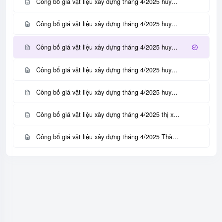
Công bố giá vật liệu xây dựng tháng 4/2025 huyện Yên Thế - tỉnh Bắc Giang
Công bố giá vật liệu xây dựng tháng 4/2025 huyện Lục Nam - tỉnh Bắc Giang
Công bố giá vật liệu xây dựng tháng 4/2025 huyện Lạng GIang - tỉnh Bắc Giang
Công bố giá vật liệu xây dựng tháng 4/2025 huyện Tân Yên - tỉnh Bắc Giang
Công bố giá vật liệu xây dựng tháng 4/2025 huyện Hiệp Hòa - tỉnh Bắc Giang
Công bố giá vật liệu xây dựng tháng 4/2025 thị xã Việt Yên - tỉnh Bắc Giang
Công bố giá vật liệu xây dựng tháng 4/2025 Thành phố Bắc Giang
Thông báo giá vật liệu xây dựng tháng 3/2025 tỉnh Bà Rịa - Vũng Tàu
Thông báo giá vật liệu xây dựng và trang trí nội thất tháng 1 năm 2025 trên địa bàn tỉnh An Giang
Công bố giá VLXD tại thành phố Đà Nẵng tháng 12 năm 2024