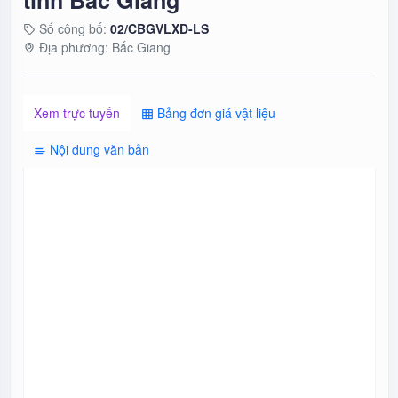
tỉnh Bắc Giang
Công bố đơn giá nhân công xây dựng năm 2022 trên địa bàn tỉnh Bình Thuận
Số công bố:
02/CBGVLXD-LS
Địa phương: Bắc Giang
Công bố giá vật liệu xây dựng Tháng 12 năm 2024 trên địa bàn tỉnh Bình Thuận
Xem trực tuyến
Bảng đơn giá vật liệu
Nội dung văn bản